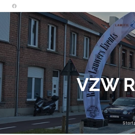
VZW R
Start