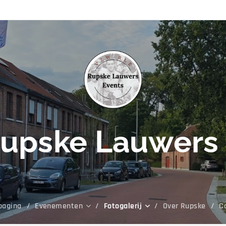
upske Lauwers 
pagina
Evenementen
Fotogalerij
Over Rupske
C