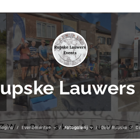
upske Lauwers 
pagina
Evenementen
Fotogalerij
Over Rupske
C