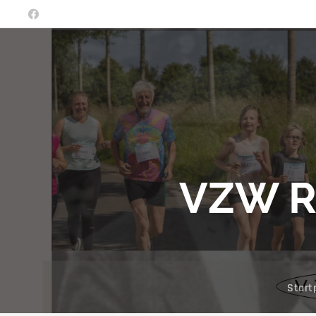
VZW R
Start